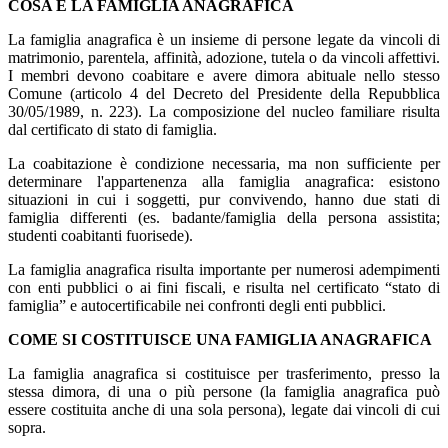
COSA È LA FAMIGLIA ANAGRAFICA
La famiglia anagrafica è un insieme di persone legate da vincoli di
matrimonio, parentela, affinità, adozione, tutela o da vincoli affettivi.
I membri devono coabitare e avere dimora abituale nello stesso
Comune (articolo 4 del Decreto del Presidente della Repubblica
30/05/1989, n. 223). La composizione del nucleo familiare risulta
dal certificato di stato di famiglia.
La coabitazione è condizione necessaria, ma non sufficiente per
determinare l'appartenenza alla famiglia anagrafica: esistono
situazioni in cui i soggetti, pur convivendo, hanno due stati di
famiglia differenti (es. badante/famiglia della persona assistita;
studenti coabitanti fuorisede).
La famiglia anagrafica risulta importante per numerosi adempimenti
con enti pubblici o ai fini fiscali, e risulta nel certificato “stato di
famiglia” e autocertificabile nei confronti degli enti pubblici.
COME SI COSTITUISCE UNA FAMIGLIA ANAGRAFICA
La famiglia anagrafica si costituisce per trasferimento, presso la
stessa dimora, di una o più persone (la famiglia anagrafica può
essere costituita anche di una sola persona), legate dai vincoli di cui
sopra.