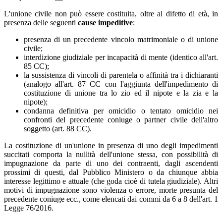
L'unione civile non può essere costituita, oltre al difetto di età, in
presenza delle seguenti
cause impeditive
:
presenza di un precedente vincolo matrimoniale o di unione
civile;
interdizione giudiziale per incapacità di mente (identico all'art.
85 CC);
la sussistenza di vincoli di parentela o affinità tra i dichiaranti
(analogo all'art. 87 CC con l'aggiunta dell'impedimento di
costituzione di unione tra lo zio ed il nipote e la zia e la
nipote);
condanna definitiva per omicidio o tentato omicidio nei
confronti del precedente coniuge o partner civile dell'altro
soggetto (art. 88 CC).
La costituzione di un'unione in presenza di uno degli impedimenti
succitati comporta la nullità dell'unione stessa, con possibilità di
impugnazione da parte di uno dei contraenti, dagli ascendenti
prossimi di questi, dal Pubblico Ministero o da chiunque abbia
interesse legittimo e attuale (che goda cioè di tutela giudiziale). Altri
motivi di impugnazione sono violenza o errore, morte presunta del
precedente coniuge ecc., come elencati dai commi da 6 a 8 dell'art. 1
Legge 76/2016.