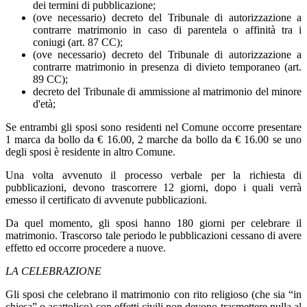
dei termini di pubblicazione;
(ove necessario) decreto del Tribunale di autorizzazione a
contrarre matrimonio in caso di parentela o affinità tra i
coniugi (art. 87 CC);
(ove necessario) decreto del Tribunale di autorizzazione a
contrarre matrimonio in presenza di divieto temporaneo (art.
89 CC);
decreto del Tribunale di ammissione al matrimonio del minore
d'età;
Se entrambi gli sposi sono residenti nel Comune occorre presentare
1 marca da bollo da € 16.00, 2 marche da bollo da € 16.00 se uno
degli sposi è residente in altro Comune.
Una volta avvenuto il processo verbale per la richiesta di
pubblicazioni, devono trascorrere 12 giorni, dopo i quali verrà
emesso il certificato di avvenute pubblicazioni.
Da quel momento, gli sposi hanno 180 giorni per celebrare il
matrimonio. Trascorso tale periodo le pubblicazioni cessano di avere
effetto ed occorre procedere a nuove.
LA CELEBRAZIONE
Gli sposi che celebrano il matrimonio con rito religioso (che sia “in
chiesa” o acattolico) con effetti civili non devono trasmettere nulla al