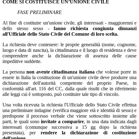
COME SI COSTITUISCE UN’UNIONE CIVILE
FASE PRELIMINARE
Al fine di costituire un'unione civile, gli interessati - maggiorenni e
dello stesso sesso -
fanno
richiesta
congiunta
dinnanzi
all'Ufficiale
dello
Stato
Civile
del
Comune
di
loro
scelta
.
La richiesta deve contenere: le proprie generalità (nome, cognome,
luogo e data di nascita), la cittadinanza e il luogo di residenza e deve
comprendere anche la dichiarazione di assenza delle cause
impeditive suddette.
La persona
non avente cittadinanza italiana
che volesse porre in
essere in Italia la costituzione di un'unione civile deve produrre una
dichiarazione dell'autorità competente del proprio Paese, in
conformità all'art. 116 del CC, dalla quale risulti che in riferimento
alle leggi cui è sottoposto, può costituire tale tipo di vincolo.
Una volta ricevuta la richiesta l'Ufficiale dello Stato Civile effettua
una preliminare indagine (verifica maggiore età e identità di sesso) e
predispone il processo verbale che viene sottoscritto insieme alle
parti, le quali sono
invitate a comparire
, in una data indicata dagli
interessati (comunque successiva a 15 gg dopo la richiesta
presentata), per
rendere la dichiarazione di costituzione
dell'unione
.