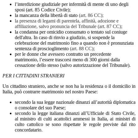
l’interdizione giudiziale per infermità di mente di uno degli
sposi (art. 85 Codice Civile);
la mancanza della libertà di stato
(art. 86 CC);
la presenza di legami di parentela, affinità, adozione e
affiliazione, salvo pronuncia del Tribunale (art. 87 CC);
la condanna per omicidio consumato o tentato sul coniuge
dell'altra. In caso di rinvio a giudizio, si sospende la
celebrazione del matrimonio fino a quando non è pronunziata
sentenza di proscioglimento
(art. 88 CC)
;
per le donne che avessero contratto un precedente
matrimonio, l’essere trascorsi meno di 300 giorni dalla
cessazione dello stesso (salvo autorizzazione del Tribunale).
PER I CITTADINI STRANIERI
Un cittadino straniero, anche se non ha la residenza o il domicilio in
Italia, può contrarre matrimonio nel nostro Paese:
secondo la sua legge nazionale dinanzi all’autorità diplomatica
o consolare del suo Paese;
secondo la legge italiana dinanzi all’Ufficiale di Stato Civile,
al ministro di culti acattolici ammessi in Italia, ai ministri di
culto cattolico se sono rispettate le regole previste dal rito
concordatario.