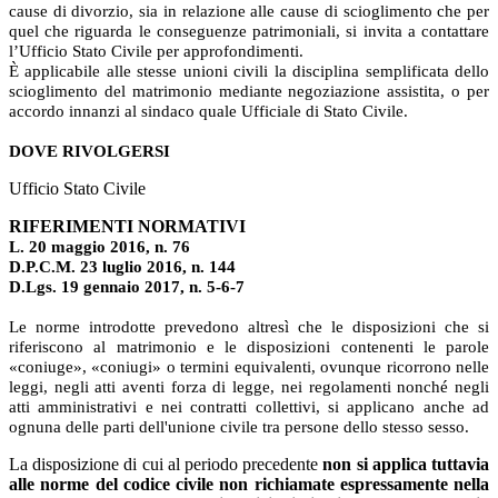
cause di divorzio, sia in relazione alle cause di scioglimento che per
quel che riguarda le conseguenze patrimoniali, si invita a contattare
l’Ufficio Stato Civile per approfondimenti.
È applicabile alle stesse unioni civili la disciplina semplificata dello
scioglimento del matrimonio mediante negoziazione assistita, o per
accordo innanzi al sindaco quale Ufficiale di Stato Civile.
DOVE RIVOLGERSI
Ufficio Stato Civile
RIFERIMENTI NORMATIVI
L.
20
maggio
2016,
n.
76
D.P.C.M.
23
luglio
2016,
n.
144
D.Lgs.
19
gennaio
2017,
n.
5-6-7
Le norme introdotte prevedono altresì che le disposizioni che si
riferiscono al matrimonio e le disposizioni contenenti le parole
«coniuge», «coniugi» o termini equivalenti, ovunque ricorrono nelle
leggi, negli atti aventi forza di legge, nei regolamenti nonché negli
atti amministrativi e nei contratti collettivi, si applicano anche ad
ognuna delle parti dell'unione civile tra persone dello stesso sesso.
La disposizione di cui al periodo precedente
non si applica tuttavia
alle norme del codice civile non richiamate espressamente nella