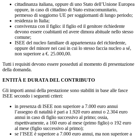
cittadinanza italiana, oppure di uno Stato dell’Unione Europea
oppure, in caso di cittadino di Stato extracomunitario,
permesso di soggiorno UE per soggiornanti di lungo periodo;
residenza in Italia;
convivenza con il figlio: il figlio ed il genitore richiedente
devono essere coabitanti ed avere dimora abituale nello stesso
comune;
ISEE del nucleo familiare di appartenenza del richiedente,
oppure del minore nei casi in cui lo stesso faccia nucleo a sé,
non superiore a €. 25.000,00.
Tutti i requisiti devono essere posseduti al momento di presentazione
della domanda.
ENTITÀ E DURATA DEL CONTRIBUTO
Gli importi annui della prestazione sono stabiliti in base alle fasce
ISEE secondo i seguenti criteri:
in presenza di ISEE non superiore a 7.000 euro annui
l’assegno di natalità è pari a 1.920 euro annui o 2.304 euro
annui in caso di figlio successivo al primo; ossia,
rispettivamente, a 160 euro al mese (primo figlio) o 192 euro
al mese (figlio successivo al primo);
se l’ISEE è superiore a 7.000 euro annui, ma non superiore a