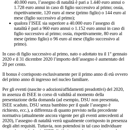
40.000 euro, l’assegno di natalità è pari a 1.440 euro annui o
1.728 euro annui in caso di figlio successivo al primo; ossia,
rispettivamente, 120 euro al mese (primo figlio) o 144 euro al
mese (figlio successivo al primo);
qualora l’ISEE sia superiore a 40.000 euro l’assegno di
natalità è pari a 960 euro annui o 1.152 euro annui in caso di
figlio successivo al primo; ossia, rispettivamente, 80 euro al
mese (primo figlio) o 96 euro al mese (figlio successivo al
primo).
In caso di figlio successivo al primo, nato o adottato tra il 1° gennaio
2020 e il 31 dicembre 2020 l’importo dell’assegno è aumentato del
20 per cento.
Il bonus è corrisposto esclusivamente per il primo anno di età ovvero
del primo anno di ingresso nel nucleo familiare.
Per gli eventi (nascite o adozioni/affidamenti preadottivi) del 2020,
in assenza di ISEE in corso di validità al momento della
presentazione della domanda (ad esempio, DSU non presentata,
ISEE scaduto, DSU senza bambino per il quale l’assegno è
richiesto, ecc.), a differenza di quanto previsto nella precedente
normativa (attualmente ancora vigente per gli eventi antecedenti al
2020), l’assegno di natalità verrà ugualmente corrisposto in presenza
degli altri requisiti. Tuttavia, non potendosi in tal caso individuare