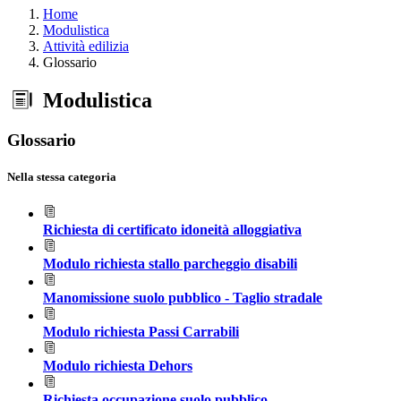
Home
Modulistica
Attività edilizia
Glossario
Modulistica
Glossario
Nella stessa categoria
Richiesta di certificato idoneità alloggiativa
Modulo richiesta stallo parcheggio disabili
Manomissione suolo pubblico - Taglio stradale
Modulo richiesta Passi Carrabili
Modulo richiesta Dehors
Richiesta occupazione suolo pubblico